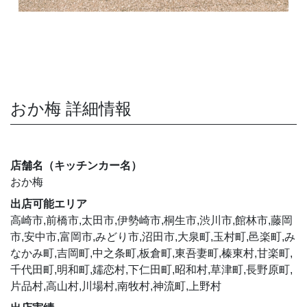
おか梅 詳細情報
店舗名（キッチンカー名）
おか梅
出店可能エリア
高崎市,前橋市,太田市,伊勢崎市,桐生市,渋川市,館林市,藤岡
市,安中市,富岡市,みどり市,沼田市,大泉町,玉村町,邑楽町,み
なかみ町,吉岡町,中之条町,板倉町,東吾妻町,榛東村,甘楽町,
千代田町,明和町,嬬恋村,下仁田町,昭和村,草津町,長野原町,
片品村,高山村,川場村,南牧村,神流町,上野村