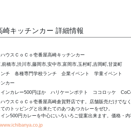
高崎キッチンカー 詳細情報
ーハウスＣｏＣｏ壱番屋高崎キッチンカー
,前橋市,渋川市,藤岡市,安中市,富岡市,玉村町,吉岡町,甘楽町
ランチ 各種専門学校ランチ 企業イベント 学童イベント
チンカー
インカレー500円ほか ハリケーンポテト ココロッケ CoC
ーハウスＣｏＣｏ壱番屋高崎倉賀野店です。店舗販売だけでな
たてのトッピングと出来たてのあつあつカレーをぜひ。
コイン500円カレーを中心にいろいろご提案出来ます。価格・
//www.ichibanya.co.jp