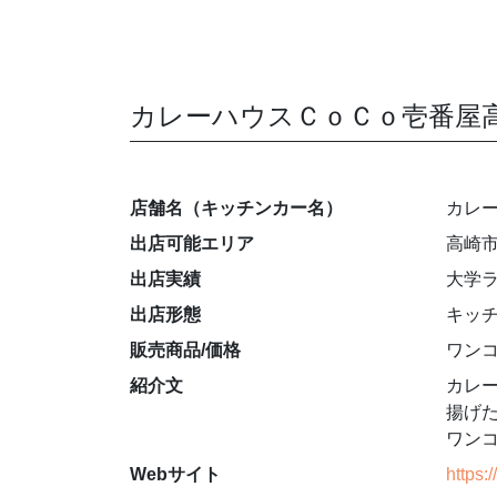
カレーハウスＣｏＣｏ壱番屋
店舗名（キッチンカー名）
カレ
出店可能エリア
高崎市
出店実績
大学
出店形態
キッ
販売商品/価格
ワンコ
紹介文
カレ
揚げ
ワン
Webサイト
https: