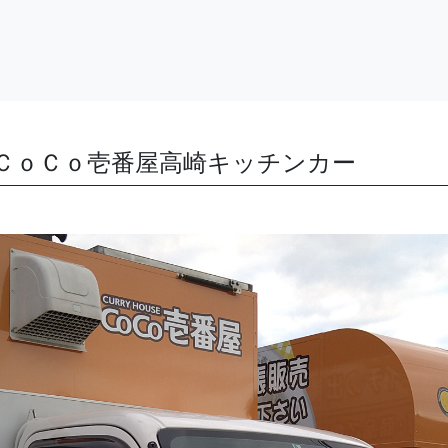
ＣｏＣｏ壱番屋高崎キッチンカー