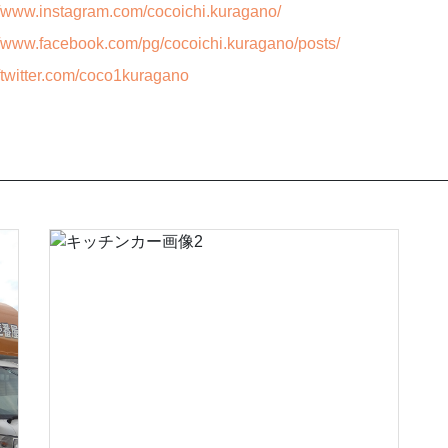
//www.instagram.com/cocoichi.kuragano/
//www.facebook.com/pg/cocoichi.kuragano/posts/
//twitter.com/coco1kuragano