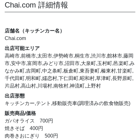
Chai.com 詳細情報
店舗名（キッチンカー名）
Chai.com
出店可能エリア
高崎市,前橋市,太田市,伊勢崎市,桐生市,渋川市,館林市,藤岡
市,安中市,富岡市,みどり市,沼田市,大泉町,玉村町,邑楽町,み
なかみ町,吉岡町,中之条町,板倉町,東吾妻町,榛東村,甘楽町,
千代田町,明和町,嬬恋村,下仁田町,昭和村,草津町,長野原町,
片品村,高山村,川場村,南牧村,神流町,上野村
出店形態
キッチンカー,テント,移動販売車(調理済みの飲食物販売)
販売商品/価格
ガパオライス 700円
焼きそば 400円
肉巻きおにぎり 500円