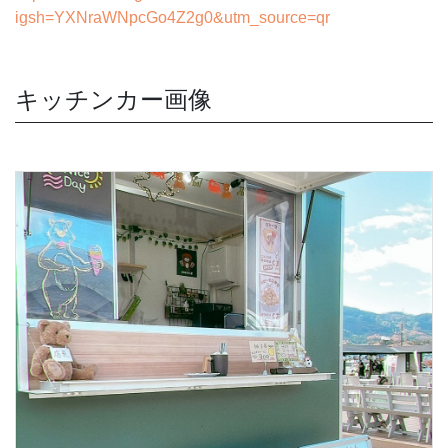
igsh=YXNraWNpcGo4Z2g0&utm_source=qr
キッチンカー画像