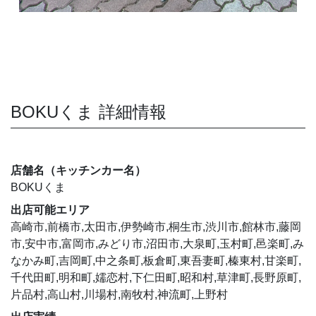
BOKUくま 詳細情報
店舗名（キッチンカー名）
BOKUくま
出店可能エリア
高崎市,前橋市,太田市,伊勢崎市,桐生市,渋川市,館林市,藤岡
市,安中市,富岡市,みどり市,沼田市,大泉町,玉村町,邑楽町,み
なかみ町,吉岡町,中之条町,板倉町,東吾妻町,榛東村,甘楽町,
千代田町,明和町,嬬恋村,下仁田町,昭和村,草津町,長野原町,
片品村,高山村,川場村,南牧村,神流町,上野村