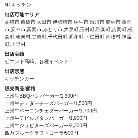
NTキッチン
出店可能エリア
高崎市,前橋市,太田市,伊勢崎市,桐生市,渋川市,館林市,藤岡
市,安中市,富岡市,みどり市,大泉町,玉村町,邑楽町,吉岡町,板
倉町,榛東村,甘楽町,千代田町,明和町,下仁田町,南牧村,神流
町,上野村
出店実績
ビエント高崎、各種イベント
出店形態
キッチンカー
販売商品/価格
上州牛BBQハンバーガー/1,300円
上州牛チェダーチーズバーガー/1,500円
上州牛ベーコンチェダーバーガー/1,700円
上州牛デビルズタンバーガー/1,900円
上州牛ジュピターズバーガー/2,300円
四万ブルークラフトコーラ/500円