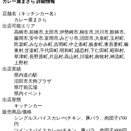
カレー屋まさら 詳細情報
店舗名（キッチンカー名）
カレー屋まさら
出店可能エリア
高崎市,前橋市,太田市,伊勢崎市,桐生市,渋川市,館林市,
藤岡市,安中市,富岡市,みどり市,沼田市,大泉町,玉村町,
邑楽町,みなかみ町,吉岡町,中之条町,板倉町,東吾妻町,榛
東村,甘楽町,千代田町,明和町,嬬恋村,下仁田町,昭和村,
草津町,長野原町,片品村,高山村,川場村,南牧村,神流町,
上野村
出店実績
県内道の駅
沼田市天狗プラザ
県庁前広場
県内イベント
出店形態
キッチンカー
販売商品/価格
シングルスパイスカレー(チキン、豚バラ、肉団子)700
円
ツインスパイスカレー(チキン、豚バラ、肉団子)900円