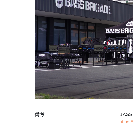
備考
BASS
https: