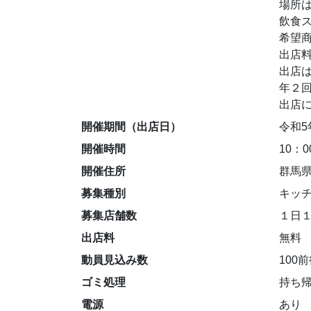
場所
飲食
希望
出店
出店
年２
出店
開催期間（出店日）
令和5
開催時間
10：
開催住所
群馬県
募集種別
キッチ
募集店舗数
１日
出店料
無料
動員見込み数
100
ゴミ処理
持ち
電源
あり