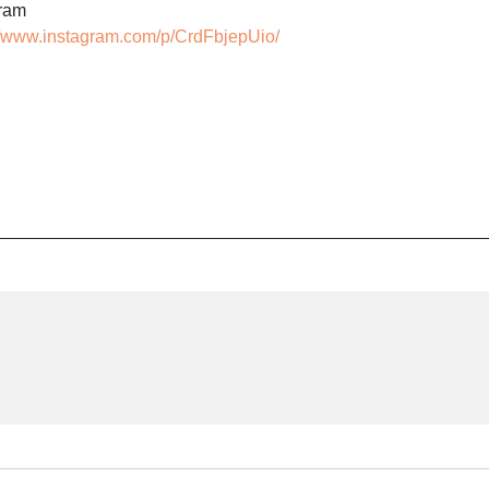
gram
//www.instagram.com/p/CrdFbjepUio/