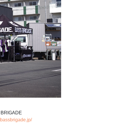
 BRIGADE
//bassbrigade.jp/