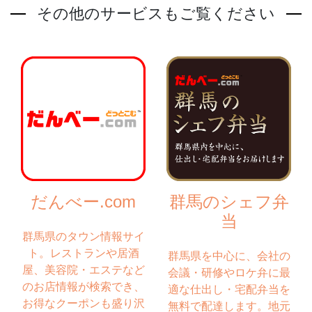
その他のサービスもご覧ください
だんべー.com
群馬のシェフ弁
当
群馬県のタウン情報サイ
ト。レストランや居酒
群馬県を中心に、会社の
屋、美容院・エステなど
会議・研修やロケ弁に最
のお店情報が検索でき、
適な仕出し・宅配弁当を
お得なクーポンも盛り沢
無料で配達します。地元