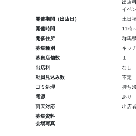
出店
イベ
開催期間（出店日）
土日
開催時間
11時
開催住所
群馬県
募集種別
キッ
募集店舗数
１
出店料
なし
動員見込み数
不定
ゴミ処理
持ち
電源
あり
雨天対応
出店
募集資料
会場写真