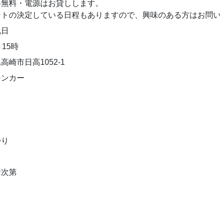
料無料・電源はお貸しします。
ントの決定している日程もありますので、興味のある方はお問
祝日
～15時
高崎市日高1052-1
チンカー
帰り
者次第