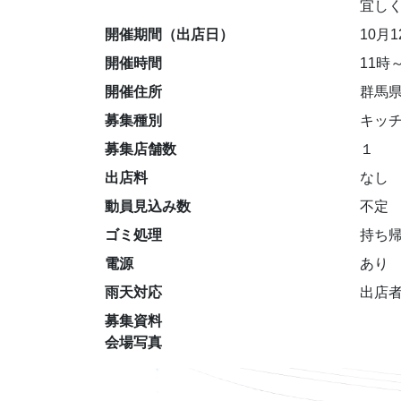
宜し
開催期間（出店日）
10月
開催時間
11時
開催住所
群馬県
募集種別
キッ
募集店舗数
１
出店料
なし
動員見込み数
不定
ゴミ処理
持ち
電源
あり
雨天対応
出店
募集資料
会場写真